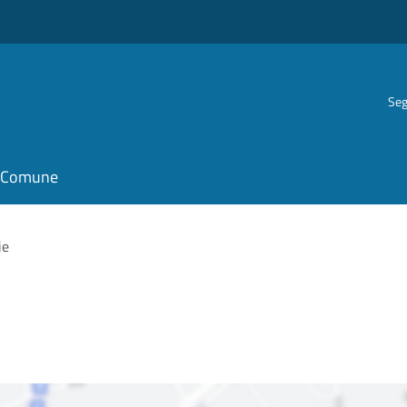
Seg
il Comune
ie