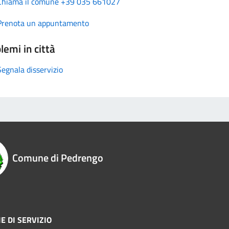
Chiama il comune +39 035 661027
Prenota un appuntamento
lemi in città
Segnala disservizio
Comune di Pedrengo
E DI SERVIZIO