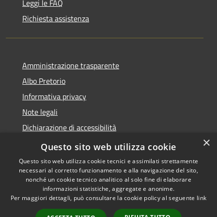
Leggi le FAQ
Richiesta assistenza
Amministrazione trasparente
Albo Pretorio
Informativa privacy
Note legali
Dichiarazione di accessibilità
×
Area riservata dipendenti
Questo sito web utilizza cookie
Questo sito web utilizza cookie tecnici e assimilati strettamente
necessari al corretto funzionamento e alla navigazione del sito,
nonché un cookie tecnico analitico al solo fine di elaborare
informazioni statistiche, aggregate e anonime.
RSS
Copyright © 2026 • Comune di
Per maggiori dettagli, può consultare la cookie policy al seguente
link
Accessibilità
Pedrengo • Powered by
Privacy
Municipium
Accesso
•