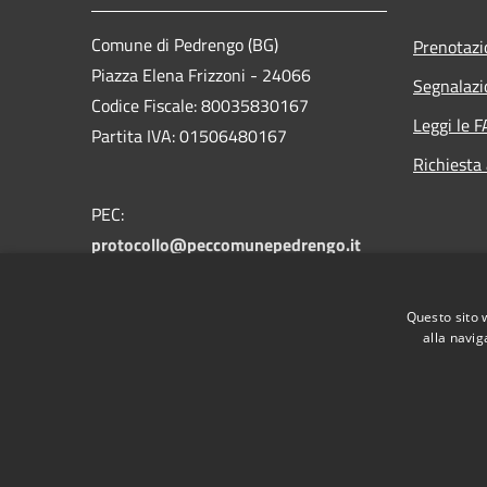
Comune di Pedrengo (BG)
Prenotaz
Piazza Elena Frizzoni - 24066
Segnalazi
Codice Fiscale: 80035830167
Leggi le 
Partita IVA: 01506480167
Richiesta
PEC:
protocollo@peccomunepedrengo.it
Centralino Unico: +39 035 661027
Feedback accesssibilità:
Questo sito 
accessibilita@comune.pedrengo.bg.it
alla navig
RSS
Accessibilità
Privacy
Cookie
Mappa de