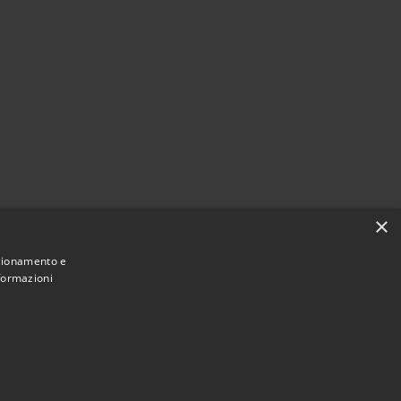
×
nzionamento e
nformazioni
Municipium
Accesso redazione
 Pedrengo • Powered by
•