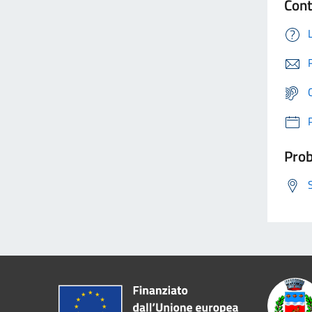
Cont
Prob