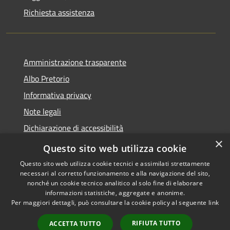
Richiesta assistenza
Amministrazione trasparente
Albo Pretorio
Informativa privacy
Note legali
Dichiarazione di accessibilità
×
Area riservata dipendenti
Questo sito web utilizza cookie
Questo sito web utilizza cookie tecnici e assimilati strettamente
necessari al corretto funzionamento e alla navigazione del sito,
nonché un cookie tecnico analitico al solo fine di elaborare
informazioni statistiche, aggregate e anonime.
RSS
Copyright © 2026 • Comune di
Per maggiori dettagli, può consultare la cookie policy al seguente
link
Accessibilità
Pedrengo • Powered by
Privacy
Municipium
Accesso
•
RIFIUTA TUTTO
ACCETTA TUTTO