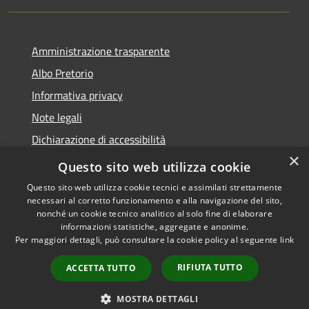
Amministrazione trasparente
Albo Pretorio
Informativa privacy
Note legali
Dichiarazione di accessibilità
×
Area riservata dipendenti
Questo sito web utilizza cookie
Questo sito web utilizza cookie tecnici e assimilati strettamente
necessari al corretto funzionamento e alla navigazione del sito,
nonché un cookie tecnico analitico al solo fine di elaborare
informazioni statistiche, aggregate e anonime.
RSS
Copyright © 2026 • Comune di
Per maggiori dettagli, può consultare la cookie policy al seguente
link
Accessibilità
Pedrengo • Powered by
Privacy
Municipium
Accesso
•
RIFIUTA TUTTO
ACCETTA TUTTO
Cookie
redazione
Mappa del sito
MOSTRA DETTAGLI