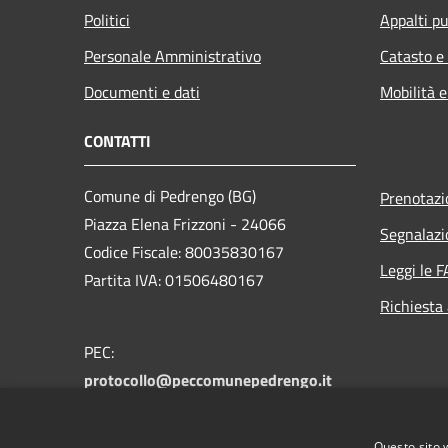
Politici
Appalti pu
Personale Amministrativo
Catasto e
Documenti e dati
Mobilità e
CONTATTI
Comune di Pedrengo (BG)
Prenotaz
Piazza Elena Frizzoni - 24066
Segnalazi
Codice Fiscale: 80035830167
Leggi le 
Partita IVA: 01506480167
Richiesta
PEC:
protocollo@peccomunepedrengo.it
Centralino Unico: +39 035 661027
Feedback accesssibilità:
Questo sito 