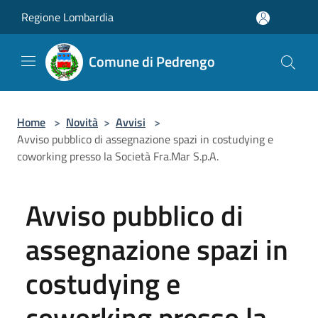
Salta al contenuto principale
Regione Lombardia
Comune di Pedrengo
Home
>
Novità
>
Avvisi
>
Avviso pubblico di assegnazione spazi in costudying e
coworking presso la Società Fra.Mar S.p.A.
Avviso pubblico di
assegnazione spazi in
costudying e
coworking presso la