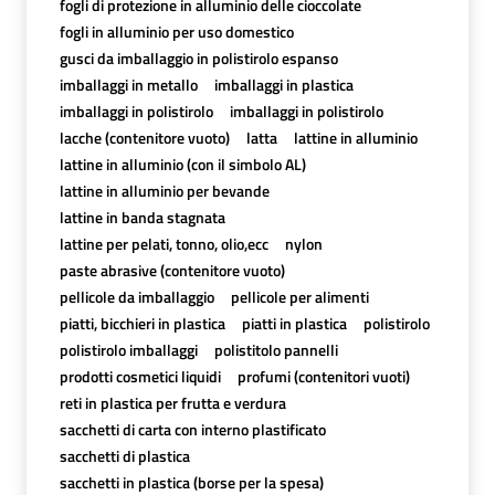
fogli di protezione in alluminio delle cioccolate
fogli in alluminio per uso domestico
gusci da imballaggio in polistirolo espanso
imballaggi in metallo
imballaggi in plastica
imballaggi in polistirolo
imballaggi in polistirolo
lacche (contenitore vuoto)
latta
lattine in alluminio
lattine in alluminio (con il simbolo AL)
lattine in alluminio per bevande
lattine in banda stagnata
lattine per pelati, tonno, olio,ecc
nylon
paste abrasive (contenitore vuoto)
pellicole da imballaggio
pellicole per alimenti
piatti, bicchieri in plastica
piatti in plastica
polistirolo
polistirolo imballaggi
polistitolo pannelli
prodotti cosmetici liquidi
profumi (contenitori vuoti)
reti in plastica per frutta e verdura
sacchetti di carta con interno plastificato
sacchetti di plastica
sacchetti in plastica (borse per la spesa)