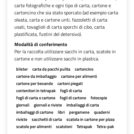
carte fotografiche e ogni tipo di carta, cartone e
cartoncino che sia stato sporcato (ad esempio carta
oleata, carta e cartone unti, fazzoletti di carta
usati, tovaglioli di carta sporchi di cibo, carta
plastificata, fustini del detersivo).
Modalità di conferimento
Per la raccolta utilizzare sacchi in carta, scatole in
cartone e non utilizzare sacchi in plastica.
blister
carta da pacchi pulita
cartoncino
cartone da imballaggio
cartone per alimenti
cartone per bevande
cartoni piegati
contenitori in tetrapak
fogli di carta
fogli di carta o cartone
fogli di cartone
fotocopie
giornali
giornali e riviste
imballaggi di carta
imballaggi di cartone
libri
pergamene
quaderni
riviste
sacchetti di carta
scatola in cartone per pizza
scatole per alimenti
scatoloni
Tetrapak
Tetra-pak