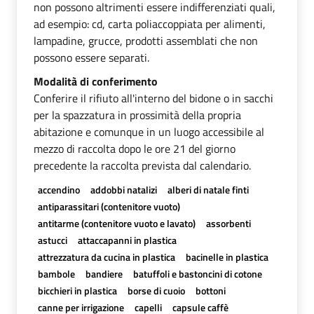
non possono altrimenti essere indifferenziati quali,
ad esempio: cd, carta poliaccoppiata per alimenti,
lampadine, grucce, prodotti assemblati che non
possono essere separati.
Modalità di conferimento
Conferire il rifiuto all'interno del bidone o in sacchi
per la spazzatura in prossimità della propria
abitazione e comunque in un luogo accessibile al
mezzo di raccolta dopo le ore 21 del giorno
precedente la raccolta prevista dal calendario.
accendino
addobbi natalizi
alberi di natale finti
antiparassitari (contenitore vuoto)
antitarme (contenitore vuoto e lavato)
assorbenti
astucci
attaccapanni in plastica
attrezzatura da cucina in plastica
bacinelle in plastica
bambole
bandiere
batuffoli e bastoncini di cotone
bicchieri in plastica
borse di cuoio
bottoni
canne per irrigazione
capelli
capsule caffè