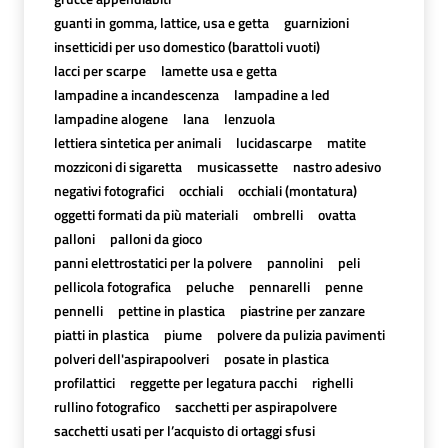
guanti in gomma, lattice, usa e getta
guarnizioni
insetticidi per uso domestico (barattoli vuoti)
lacci per scarpe
lamette usa e getta
lampadine a incandescenza
lampadine a led
lampadine alogene
lana
lenzuola
lettiera sintetica per animali
lucidascarpe
matite
mozziconi di sigaretta
musicassette
nastro adesivo
negativi fotografici
occhiali
occhiali (montatura)
oggetti formati da più materiali
ombrelli
ovatta
palloni
palloni da gioco
panni elettrostatici per la polvere
pannolini
peli
pellicola fotografica
peluche
pennarelli
penne
pennelli
pettine in plastica
piastrine per zanzare
piatti in plastica
piume
polvere da pulizia pavimenti
polveri dell'aspirapoolveri
posate in plastica
profilattici
reggette per legatura pacchi
righelli
rullino fotografico
sacchetti per aspirapolvere
sacchetti usati per l’acquisto di ortaggi sfusi