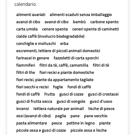
calendario.
alimenti avariati
alimenti scaduti senza imballaggio
avanzi di cibo
avanzi di cibo
bambù
carbone spento
carta umida
cenere spenta
ceneri spente di caminetti
cialde caffè (involucro biodegradabile)
conchiglie e molluschi
erba
escrementi, lettiere di piccoli animali domestici
farinacei in genere
fazzoletti di carta sporchi
fiammiferi
filtri da tè, caffè, camomilla
filtri di tè
filtri di the
fiori recisi e piante domestiche
fiori recisi, piante da appartamento tagliate
fiori secchi e recisi
foglie
fondi di caffè
fondi di caffè
frutta
gusci di cozze
gusci di crostacei
gusci di frutta secca
gusci di vongole
gusci d'uovo
incensi
lettiera naturale per animali
lische di pesce
ossi (avanzi di cibo)
paglia
pane
pane vecchio
pasta alimentare
pesce
pettine in legno
piante
piccole ossa e gusci di cozze
piccole ossa e lische