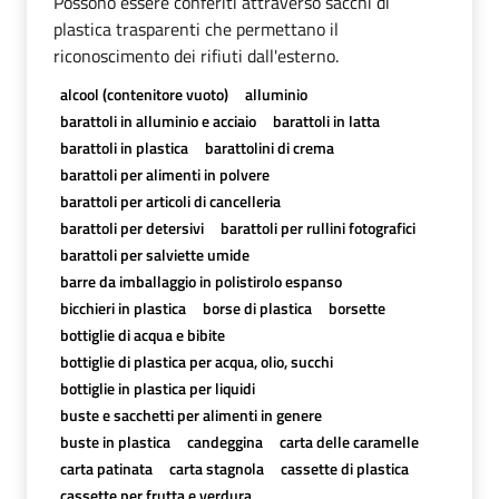
Possono essere conferiti attraverso sacchi di
plastica trasparenti che permettano il
riconoscimento dei rifiuti dall'esterno.
alcool (contenitore vuoto)
alluminio
barattoli in alluminio e acciaio
barattoli in latta
barattoli in plastica
barattolini di crema
barattoli per alimenti in polvere
barattoli per articoli di cancelleria
barattoli per detersivi
barattoli per rullini fotografici
barattoli per salviette umide
barre da imballaggio in polistirolo espanso
bicchieri in plastica
borse di plastica
borsette
bottiglie di acqua e bibite
bottiglie di plastica per acqua, olio, succhi
bottiglie in plastica per liquidi
buste e sacchetti per alimenti in genere
buste in plastica
candeggina
carta delle caramelle
carta patinata
carta stagnola
cassette di plastica
cassette per frutta e verdura