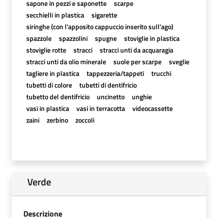
sapone in pezzi e saponette
scarpe
secchielli in plastica
sigarette
siringhe (con l'apposito cappuccio inserito sull'ago)
spazzole
spazzolini
spugne
stoviglie in plastica
stoviglie rotte
stracci
stracci unti da acquaragia
stracci unti da olio minerale
suole per scarpe
sveglie
tagliere in plastica
tappezzeria/tappeti
trucchi
tubetti di colore
tubetti di dentifricio
tubetto del dentifricio
uncinetto
unghie
vasi in plastica
vasi in terracotta
videocassette
zaini
zerbino
zoccoli
Verde
Descrizione