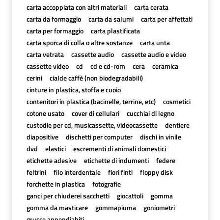
carta accoppiata con altri materiali
carta cerata
carta da formaggio
carta da salumi
carta per affettati
carta per formaggio
carta plastificata
carta sporca di colla o altre sostanze
carta unta
carta vetrata
cassette audio
cassette audio e video
cassette video
cd
cd e cd-rom
cera
ceramica
cerini
cialde caffè (non biodegradabili)
cinture in plastica, stoffa e cuoio
contenitori in plastica (bacinelle, terrine, etc)
cosmetici
cotone usato
cover di cellulari
cucchiai di legno
custodie per cd, musicassette, videocassette
dentiere
diapositive
dischetti per computer
dischi in vinile
dvd
elastici
escrementi di animali domestici
etichette adesive
etichette di indumenti
federe
feltrini
filo interdentale
fiori finti
floppy disk
forchette in plastica
fotografie
ganci per chiuderei sacchetti
giocattoli
gomma
gomma da masticare
gommapiuma
goniometri
grucce appendiabiti