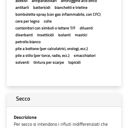
adesivi
antiparassitari
antiruggine allo zinco
antitarli
battericidi
bianchetti e trieline
bombolette spray (con gas infiammabile, con CFC)
cera per legno
colle
contenitori con simboli o lettere T/F
diluenti
diserbanti
insetticidi
isolanti
mastici
petrolio bianco
pile a bottone (per calcolatrici, orologi, ecc.)
pile a stilo (per torce, radio, ecc.)
smacchiatori
solventi
tintura per scarpe
topicidi
Secco
Descrizione
Per secco si intendono i rifiuti indifferenziati che