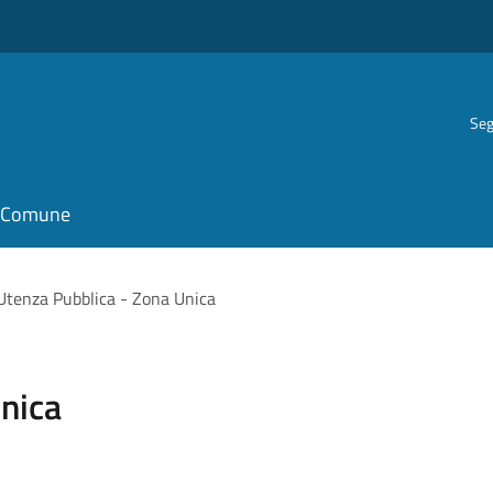
Seg
il Comune
Utenza Pubblica - Zona Unica
nica