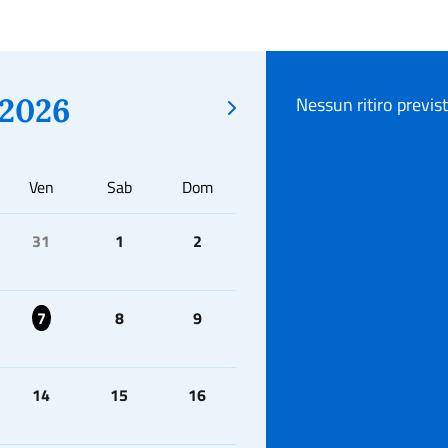
2026
Nessun ritiro previs
Ven
Sab
Dom
31
1
2
7
8
9
14
15
16