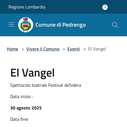
Salta al contenuto principale
Regione Lombardia
Comune di Pedrengo
Home
>
Vivere il Comune
>
Eventi
>
El Vangel
El Vangel
Spettacolo teatrale Festival deSidera
Data inizio :
30 agosto 2025
Data fine: