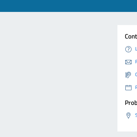
Cont
Prob