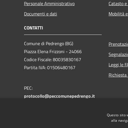
Personale Amministrativo
Catasto e
Documenti e dati
Mobilità e
CONTATTI
Comune di Pedrengo (BG)
Prenotaz
Piazza Elena Frizzoni - 24066
Segnalazi
Codice Fiscale: 80035830167
Leggi le 
Partita IVA: 01506480167
Richiesta
PEC:
protocollo@peccomunepedrengo.it
Centralino Unico: +39 035 661027
Feedback accesssibilità:
Questo sito 
accessibilita@comune.pedrengo.bg.it
alla navig