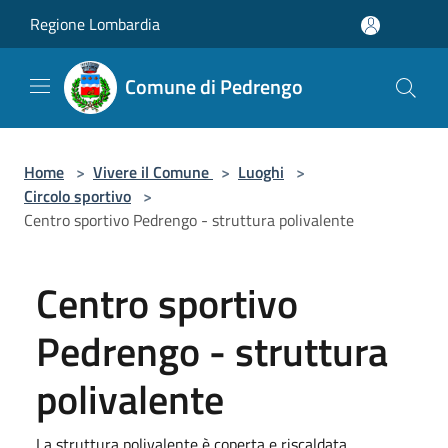
Salta al contenuto principale
Regione Lombardia
Comune di Pedrengo
Home
>
Vivere il Comune
>
Luoghi
>
Circolo sportivo
>
Centro sportivo Pedrengo - struttura polivalente
Centro sportivo
Pedrengo - struttura
polivalente
La struttura polivalente è coperta e riscaldata.