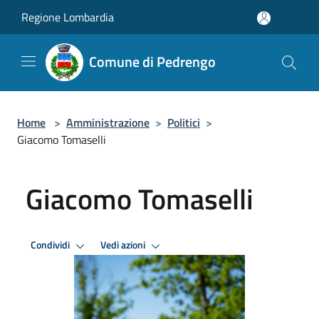
Salta al contenuto principale
Regione Lombardia
Comune di Pedrengo
Home
>
Amministrazione
>
Politici
>
Giacomo Tomaselli
Giacomo Tomaselli
Condividi
Vedi azioni