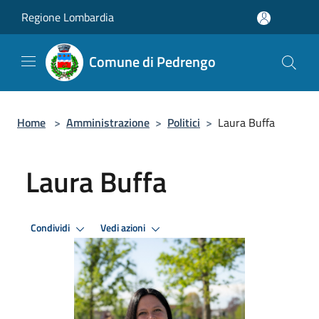
Salta al contenuto principale
Regione Lombardia
Comune di Pedrengo
Home
>
Amministrazione
>
Politici
>
Laura Buffa
Laura Buffa
Condividi
Vedi azioni