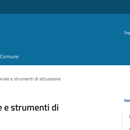
Seg
il Comune
oriale e strumenti di attuazione
Ved
e e strumenti di