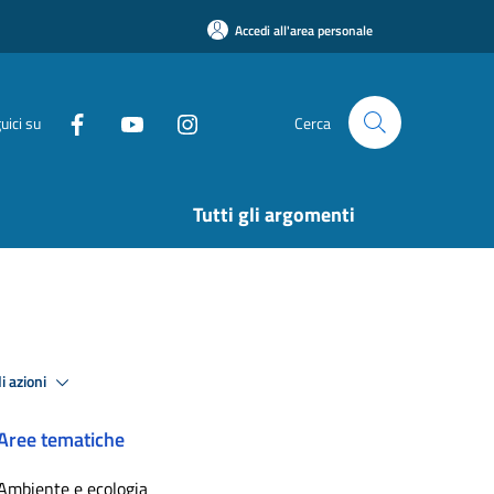
Accedi all'area personale
uici su
Cerca
Tutti gli argomenti
i azioni
Aree tematiche
Ambiente e ecologia