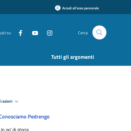
Accedi all'area personale
uici su
Cerca
Tutti gli argomenti
i azioni
Conosciamo Pedrengo
Un po' di storia