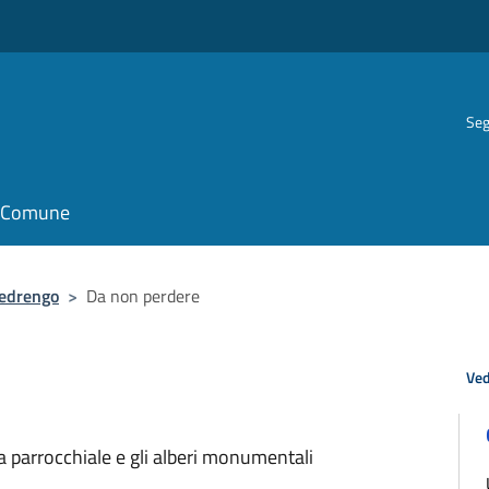
Seg
il Comune
edrengo
>
Da non perdere
Ved
esa parrocchiale e gli alberi monumentali