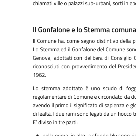
chiamati ville o palazzi sub-urbani, sorti in 
Il Gonfalone e lo Stemma comuna
Il Comune ha, come segno distintivo della pr
Lo Stemma ed il Gonfalone del Comune sono st
Genova, adottati con delibera di Consigli
riconosciuti con provvedimento del Preside
1962.
Lo stemma adottato è uno scudo di foggi
regolamentare di Comune e circondato da due r
avendo il primo il significato di sapienza e gl
di lealtà. I due rami sono legati da un fiocco t
E’ diviso in tre parti:
nella prima, in alto, a sfondo blu sono ri