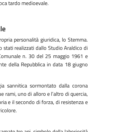
epoca tardo medioevale.
le
opria personalità giuridica, lo Stemma.
ati realizzati dallo Studio Araldico di
o Comunale n. 30 del 25 maggio 1961 e
nte della Repubblica in data 18 giugno
a sannitica sormontato dalla corona
ami, uno di alloro e l’altro di quercia,
oria e il secondo di forza, di resistenza e
ricolore.
camate tre api, simbolo della laboriosità