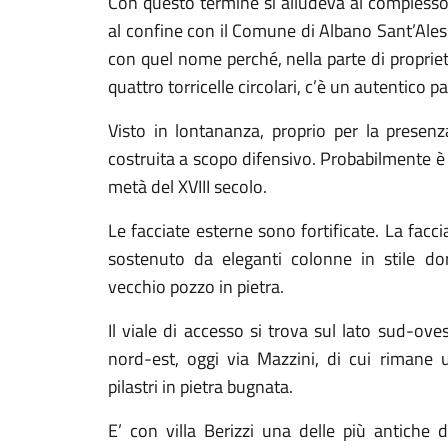
Con questo termine si alludeva al complesso 
al confine con il Comune di Albano Sant’Al
con quel nome perché, nella parte di propriet
quattro torricelle circolari, c’è un autentico 
Visto in lontananza, proprio per la presenz
costruita a scopo difensivo. Probabilmente è s
metà del XVIII secolo.
Le facciate esterne sono fortificate. La facc
sostenuto da eleganti colonne in stile dori
vecchio pozzo in pietra.
Il viale di accesso si trova sul lato sud-ove
nord-est, oggi via Mazzini, di cui rimane 
pilastri in pietra bugnata.
E’ con villa Berizzi una delle più antiche 