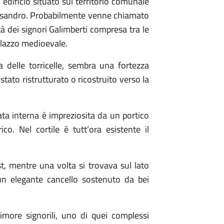
edificio situato sul territorio comunale
essandro. Probabilmente venne chiamato
à dei signori Galimberti compresa tra le
palazzo medioevale.
a delle torricelle, sembra una fortezza
tato ristrutturato o ricostruito verso la
iata interna è impreziosita da un portico
co. Nel cortile è tutt’ora esistente il
st, mentre una volta si trovava sul lato
un elegante cancello sostenuto da bei
dimore signorili, uno di quei complessi