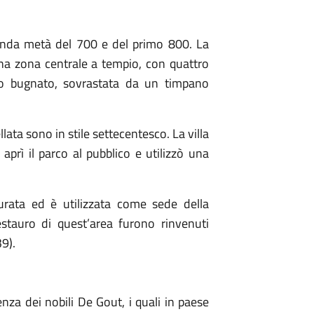
econda metà del 700 e del primo 800. La
una zona centrale a tempio, con quattro
no bugnato, sovrastata da un timpano
ellata sono in stile settecentesco. La villa
prì il parco al pubblico e utilizzò una
turata ed è utilizzata come sede della
estauro di quest’area furono rinvenuti
39).
denza dei nobili De Gout, i quali in paese