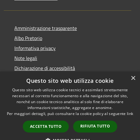
Amministrazione trasparente
Albo Pretorio
Informativa privacy
Note legali
Dichiarazione di accessibilità
×
Area riservata dipendenti
Questo sito web utilizza cookie
Questo sito web utilizza cookie tecnici e assimilati strettamente
necessari al corretto funzionamento e alla navigazione del sito,
nonché un cookie tecnico analitico al solo fine di elaborare
informazioni statistiche, aggregate e anonime.
RSS
Copyright © 2026 • Comune di
Per maggiori dettagli, può consultare la cookie policy al seguente
link
Accessibilità
Pedrengo • Powered by
Privacy
Municipium
Accesso
•
RIFIUTA TUTTO
ACCETTA TUTTO
Cookie
redazione
Mappa del sito