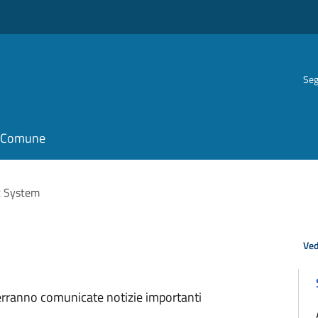
Seg
il Comune
t System
Ved
verranno comunicate notizie importanti