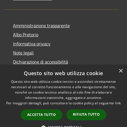
Amministrazione trasparente
Albo Pretorio
Informativa privacy
Note legali
Dichiarazione di accessibilità
×
Area riservata dipendenti
Questo sito web utilizza cookie
Questo sito web utilizza cookie tecnici e assimilati strettamente
necessari al corretto funzionamento e alla navigazione del sito,
nonché un cookie tecnico analitico al solo fine di elaborare
informazioni statistiche, aggregate e anonime.
RSS
Copyright © 2026 • Comune di
Per maggiori dettagli, può consultare la cookie policy al seguente
link
Accessibilità
Pedrengo • Powered by
Privacy
Municipium
Accesso
•
RIFIUTA TUTTO
ACCETTA TUTTO
Cookie
redazione
Mappa del sito