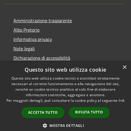
Amministrazione trasparente
Albo Pretorio
Informativa privacy
Note legali
Dichiarazione di accessibilità
×
Area riservata dipendenti
Questo sito web utilizza cookie
Questo sito web utilizza cookie tecnici e assimilati strettamente
necessari al corretto funzionamento e alla navigazione del sito,
nonché un cookie tecnico analitico al solo fine di elaborare
informazioni statistiche, aggregate e anonime.
RSS
Copyright © 2026 • Comune di
Per maggiori dettagli, può consultare la cookie policy al seguente
link
Accessibilità
Pedrengo • Powered by
Privacy
Municipium
Accesso
•
RIFIUTA TUTTO
ACCETTA TUTTO
Cookie
redazione
Mappa del sito
MOSTRA DETTAGLI