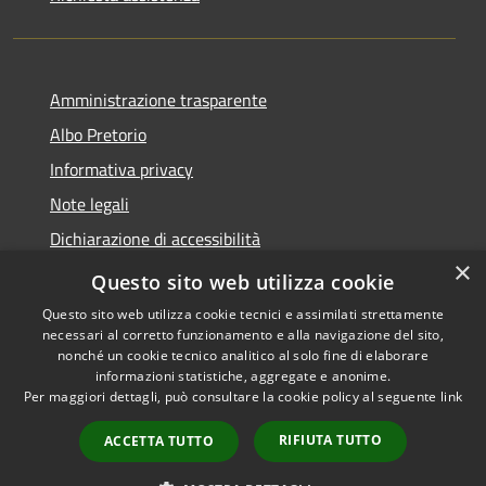
Amministrazione trasparente
Albo Pretorio
Informativa privacy
Note legali
Dichiarazione di accessibilità
×
Area riservata dipendenti
Questo sito web utilizza cookie
Questo sito web utilizza cookie tecnici e assimilati strettamente
necessari al corretto funzionamento e alla navigazione del sito,
nonché un cookie tecnico analitico al solo fine di elaborare
informazioni statistiche, aggregate e anonime.
RSS
Copyright © 2026 • Comune di
Per maggiori dettagli, può consultare la cookie policy al seguente
link
Accessibilità
Pedrengo • Powered by
Privacy
Municipium
Accesso
•
RIFIUTA TUTTO
ACCETTA TUTTO
Cookie
redazione