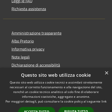
Leggi le FAQ
Richiesta assistenza
Amministrazione trasparente
Albo Pretorio
Informativa privacy
Note legali
Dichiarazione di accessibilità
×
Area riservata dipendenti
Questo sito web utilizza cookie
Questo sito web utilizza cookie tecnici e assimilati strettamente
necessari al corretto funzionamento e alla navigazione del sito,
nonché un cookie tecnico analitico al solo fine di elaborare
informazioni statistiche, aggregate e anonime.
RSS
Copyright © 2026 • Comune di
Per maggiori dettagli, può consultare la cookie policy al seguente
link
Accessibilità
Pedrengo • Powered by
Privacy
Municipium
Accesso
•
RIFIUTA TUTTO
ACCETTA TUTTO