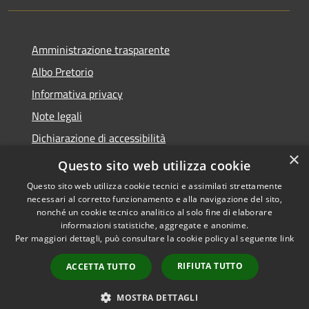
Amministrazione trasparente
Albo Pretorio
Informativa privacy
Note legali
Dichiarazione di accessibilità
×
Area riservata dipendenti
Questo sito web utilizza cookie
Questo sito web utilizza cookie tecnici e assimilati strettamente
necessari al corretto funzionamento e alla navigazione del sito,
nonché un cookie tecnico analitico al solo fine di elaborare
informazioni statistiche, aggregate e anonime.
RSS
Copyright © 2026 • Comune di
Per maggiori dettagli, può consultare la cookie policy al seguente
link
Accessibilità
Pedrengo • Powered by
Privacy
Municipium
Accesso
•
RIFIUTA TUTTO
ACCETTA TUTTO
Cookie
redazione
Mappa del sito
MOSTRA DETTAGLI