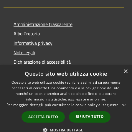
Amministrazione trasparente
Albo Pretorio
Informativa privacy
Note legali
Dichiarazione di accessibilità
×
Area riservata dipendenti
Questo sito web utilizza cookie
Questo sito web utilizza cookie tecnici e assimilati strettamente
necessari al corretto funzionamento e alla navigazione del sito,
nonché un cookie tecnico analitico al solo fine di elaborare
informazioni statistiche, aggregate e anonime.
RSS
Copyright © 2026 • Comune di
Per maggiori dettagli, può consultare la cookie policy al seguente
link
Accessibilità
Pedrengo • Powered by
Privacy
Municipium
Accesso
•
RIFIUTA TUTTO
ACCETTA TUTTO
Cookie
redazione
Mappa del sito
MOSTRA DETTAGLI