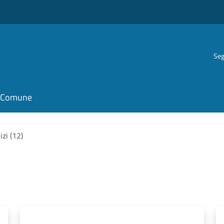
Seg
il Comune
izi (12)