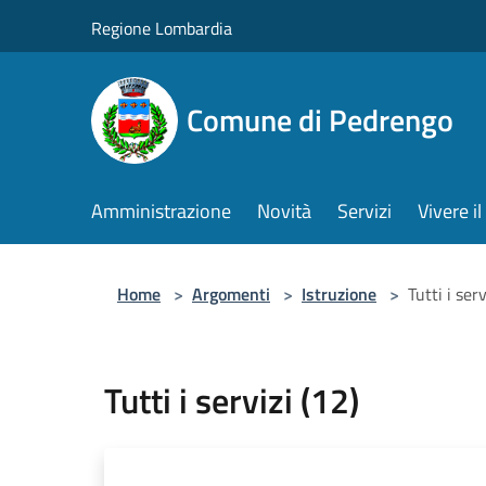
Salta al contenuto principale
Regione Lombardia
Comune di Pedrengo
Amministrazione
Novità
Servizi
Vivere 
Home
>
Argomenti
>
Istruzione
>
Tutti i serv
Tutti i servizi (12)