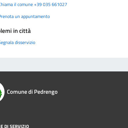
Chiama il comune +39 035 661027
Prenota un appuntamento
lemi in città
Segnala disservizio
Comune di Pedrengo
E DI SERVIZIO