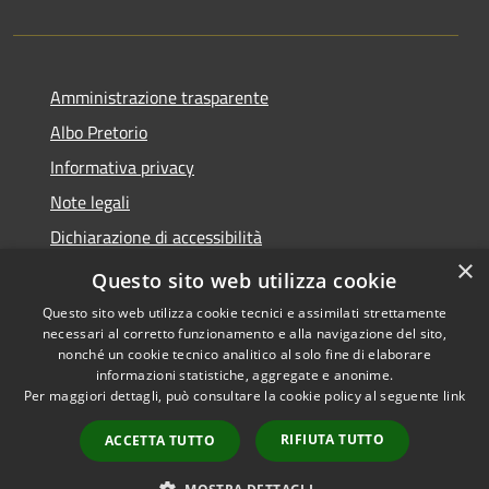
Amministrazione trasparente
Albo Pretorio
Informativa privacy
Note legali
Dichiarazione di accessibilità
×
Area riservata dipendenti
Questo sito web utilizza cookie
Questo sito web utilizza cookie tecnici e assimilati strettamente
necessari al corretto funzionamento e alla navigazione del sito,
nonché un cookie tecnico analitico al solo fine di elaborare
informazioni statistiche, aggregate e anonime.
RSS
Copyright © 2026 • Comune di
Per maggiori dettagli, può consultare la cookie policy al seguente
link
Accessibilità
Pedrengo • Powered by
Privacy
Municipium
Accesso
•
RIFIUTA TUTTO
ACCETTA TUTTO
Cookie
redazione
Mappa del sito