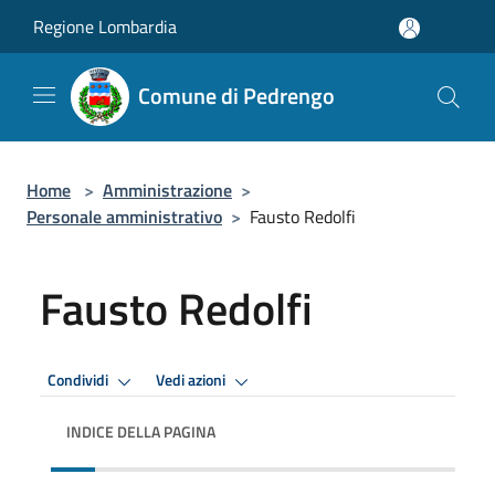
Salta al contenuto principale
Regione Lombardia
Comune di Pedrengo
Home
>
Amministrazione
>
Personale amministrativo
>
Fausto Redolfi
Fausto Redolfi
Condividi
Vedi azioni
INDICE DELLA PAGINA