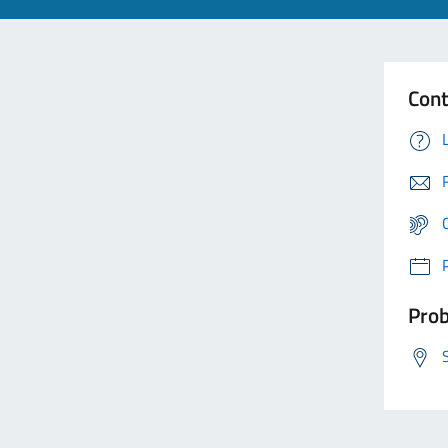
Cont
Prob