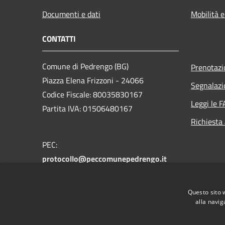
Documenti e dati
Mobilità e
CONTATTI
Comune di Pedrengo (BG)
Prenotaz
Piazza Elena Frizzoni - 24066
Segnalazi
Codice Fiscale: 80035830167
Leggi le 
Partita IVA: 01506480167
Richiesta
PEC:
protocollo@peccomunepedrengo.it
Centralino Unico: +39 035 661027
Feedback accesssibilità:
Questo sito 
accessibilita@comune.pedrengo.bg.it
alla navig