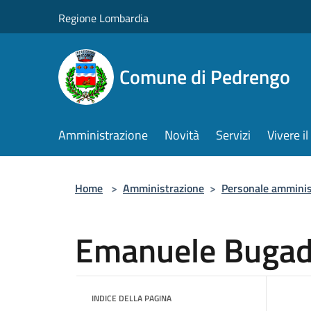
Salta al contenuto principale
Regione Lombardia
Comune di Pedrengo
Amministrazione
Novità
Servizi
Vivere 
Home
>
Amministrazione
>
Personale amminis
Emanuele Buga
INDICE DELLA PAGINA