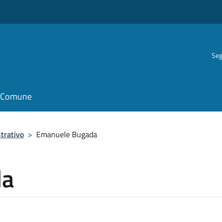
Seg
il Comune
trativo
>
Emanuele Bugada
da