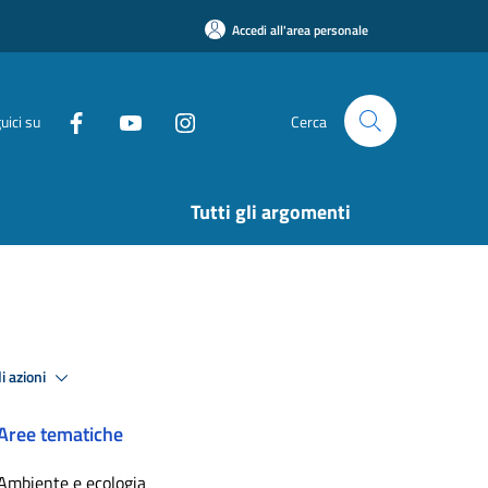
Accedi all'area personale
uici su
Cerca
Tutti gli argomenti
i azioni
Aree tematiche
Ambiente e ecologia