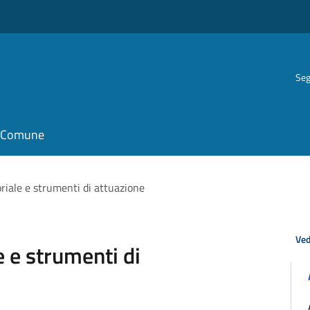
Seg
il Comune
oriale e strumenti di attuazione
Ved
e e strumenti di