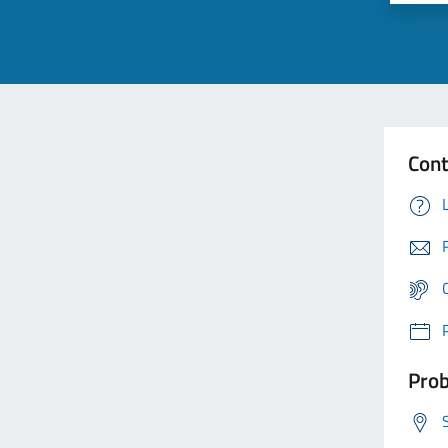
Cont
Prob