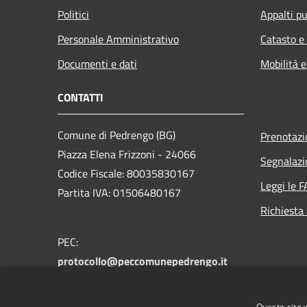
Politici
Appalti pu
Personale Amministrativo
Catasto e
Documenti e dati
Mobilità e
CONTATTI
Comune di Pedrengo (BG)
Prenotaz
Piazza Elena Frizzoni - 24066
Segnalazi
Codice Fiscale: 80035830167
Leggi le 
Partita IVA: 01506480167
Richiesta
PEC:
protocollo@peccomunepedrengo.it
Centralino Unico: +39 035 661027
Feedback accesssibilità:
Questo sito 