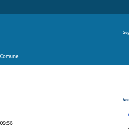
Seg
il Comune
Ved
 09:56