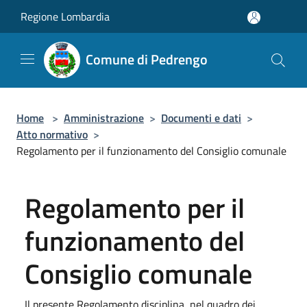
Salta al contenuto principale
Regione Lombardia
Comune di Pedrengo
Home
>
Amministrazione
>
Documenti e dati
>
Atto normativo
>
Regolamento per il funzionamento del Consiglio comunale
Regolamento per il
funzionamento del
Consiglio comunale
Il presente Regolamento disciplina, nel quadro dei